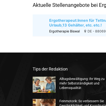
Aktuelle Stellenangebote bei Er
Ergotherapeut:Innen für Tettn
Urlaub,13 Gehälter, etc. etc.!
Ergotherapie Biswal
DE - 88069
Tips der Redaktion
Alltagsbewältigung: Ihr Weg zu
mehr Selbstständigkeit und
Lebensqualität
Feinmotorik: So verbessern Sie
Geschicklichkeit und Koordinat