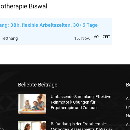
gotherapie Biswal
ang: 38h, flexible Arbeitszeiten, 30+5 Tage
VOLLZEIT
 Tettnang
15. Nov.
Beliebte Beiträge
B
Umfassende Sammlung: Effektive
A
Feinmotorik Übungen für
Pr
Ergotherapie und Zuhause
N
A
Befundung in der Ergotherapie:
ion
Methoden, Assessments & Praxis-