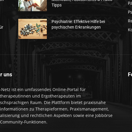
Pä
Tipps
Ps
R
Psychiatrie: Effektive Hilfe bei
ür
psychischen Erkrankungen
K
r uns
F
-Netz ist ein umfassendes Online-Portal für
therapeutinnen und Ergotherapeuten im
schsprachigen Raum. Die Plattform bietet praxisnahe
informationen zu Therapieformen, Praxismanagement,
talisierung und rechtlichen Aspekten sowie eine Jobbörse
Community-Funktionen.