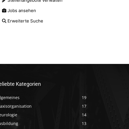
Stellenangebote verwalten
Jobs ansehen
Erweiterte Suche
eliebte Kategorien
llgemeines
19
axisorganisation
17
eurologie
14
usbildung
13