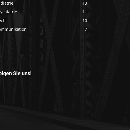
diatrie
13
ychiatrie
11
echt
10
ommunikation
7
olgen Sie uns!