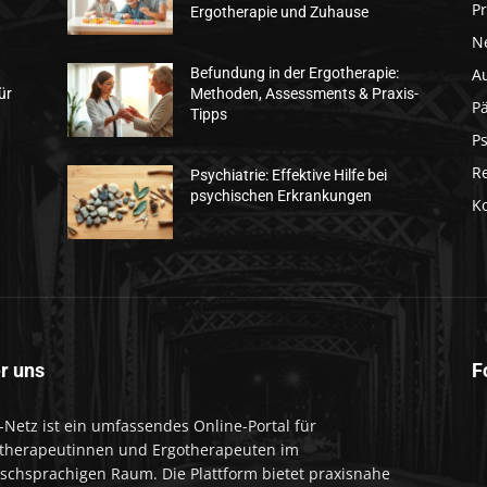
Pr
Ergotherapie und Zuhause
N
A
Befundung in der Ergotherapie:
ür
Methoden, Assessments & Praxis-
Pä
Tipps
Ps
R
:
Psychiatrie: Effektive Hilfe bei
psychischen Erkrankungen
K
r uns
F
-Netz ist ein umfassendes Online-Portal für
therapeutinnen und Ergotherapeuten im
schsprachigen Raum. Die Plattform bietet praxisnahe