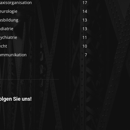
axisorganisation
17
eurologie
14
usbildung
13
diatrie
13
ychiatrie
11
echt
10
ommunikation
7
olgen Sie uns!