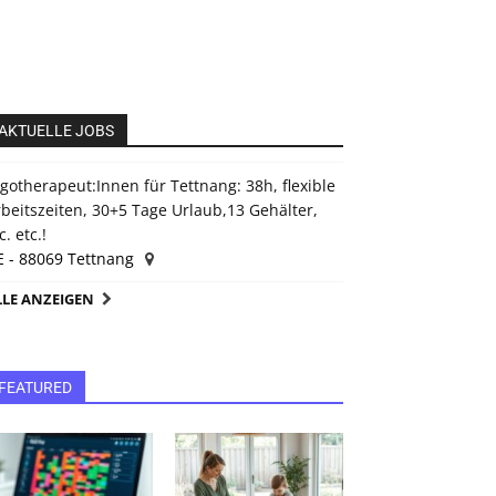
AKTUELLE JOBS
gotherapeut:Innen für Tettnang: 38h, flexible
beitszeiten, 30+5 Tage Urlaub,13 Gehälter,
c. etc.!
E - 88069 Tettnang
LLE ANZEIGEN
FEATURED