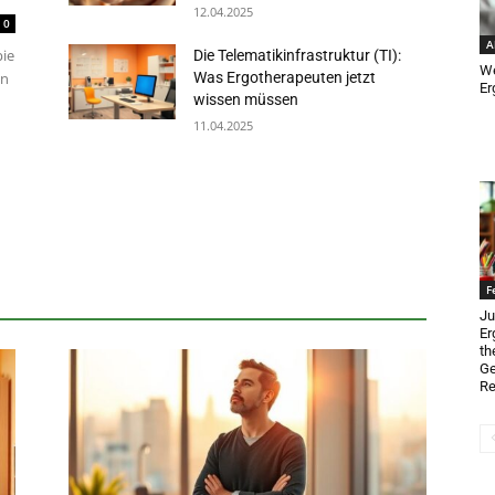
12.04.2025
0
A
pie
Die Telematikinfrastruktur (TI):
We
Was Ergotherapeuten jetzt
en
Er
wissen müssen
11.04.2025
F
Ju
Er
th
Ge
Re