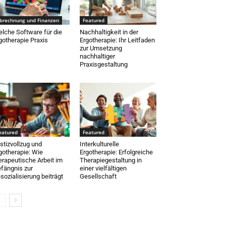
brechnung und Finanzen
Featured
lche Software für die
Nachhaltigkeit in der
gotherapie Praxis
Ergotherapie: Ihr Leitfaden
zur Umsetzung
nachhaltiger
Praxisgestaltung
eatured
Featured
stizvollzug und
Interkulturelle
gotherapie: Wie
Ergotherapie: Erfolgreiche
erapeutische Arbeit im
Therapiegestaltung in
fängnis zur
einer vielfältigen
sozialisierung beiträgt
Gesellschaft