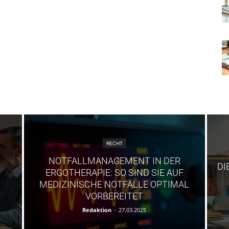
RECHT
NOTFALLMANAGEMENT IN DER
DI
ERGOTHERAPIE: SO SIND SIE AUF
MEDIZINISCHE NOTFÄLLE OPTIMAL
VORBEREITET
Redaktion
-
27.03.2025