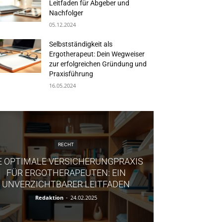
Leitfaden für Abgeber und
Nachfolger
05.12.2024
Selbstständigkeit als
Ergotherapeut: Dein Wegweiser
zur erfolgreichen Gründung und
Praxisführung
16.05.2024
RECHT
E OPTIMALE VERSICHERUNGPRAXIS
FÜR ERGOTHERAPEUTEN: EIN
UNVERZICHTBARER LEITFADEN
Redaktion
-
24.02.2025