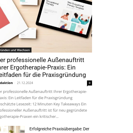
ründen und Wachsen
er professionelle Außenauftritt
hrer Ergotherapie-Praxis: Ein
eitfaden für die Praxisgründung
daktion
-
21.12.2024
0
r professionelle Außenauftritt Ihrer Ergotherapie-
axis: Ein Leitfaden für die Praxisgründung
schätzte Lesezeit: 12 Minuten Key Takeaways Ein
ofessioneller Außenauftritt ist für neu gegründete
gotherapie-Praxen ein kritischer...
Erfolgreiche Praxisübergabe: Der