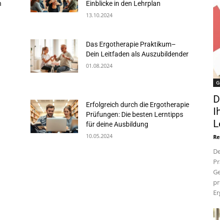
n
Einblicke in den Lehrplan
13.10.2024
Das Ergotherapie Praktikum–
Dein Leitfaden als Auszubildender
01.08.2024
G
D
Erfolgreich durch die Ergotherapie
I
Prüfungen: Die besten Lerntipps
L
für deine Ausbildung
10.05.2024
Re
De
Pr
Ge
pr
Er