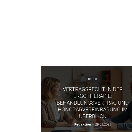
RECHT
VERTRAGSRECHT IN DER
ERGOTHERAPIE:
BEHANDLUNGSVERTRAG UND
HONORARVEREINBARUNG IM
ÜBERBLICK
Redaktion
-
29.03.2025