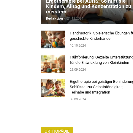
Ergotherapie bei ADHS: So hilft sie
Kindern, Alltag und Konzentration zu
meistern
Redaktion
-
21.12.2024
Handmotorik: Spielerische Übungen f
geschickte Kinderhände
10.10.2024
Frühförderung: Gezielte Unterstützun
für die Entwicklung von Kleinkindern
29.09.2024
Ergotherapie bei geistiger Behinderun
Schlüssel zur Selbstständigkeit,
Teilhabe und Integration
08.09.2024
ORTHOPÄDIE