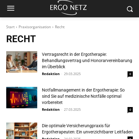
Start
Praxisorganisation
Recht
RECHT
Vertragsrecht in der Ergotherapie:
Behandlungsvertrag und Honorarvereinbarung
im Überblick
Redaktion
-
29.03.2025
0
Notfallmanagement in der Ergotherapie: So
sind Sie auf medizinische Notfälle optimal
vorbereitet
Redaktion
-
27.03.2025
0
Die optimale Versicherungpraxis für
Ergotherapeuten: Ein unverzichtbarer Leitfaden
Redaktion
-
24.02.2025