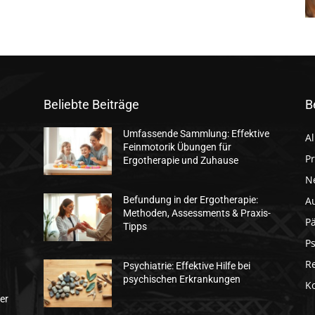
Beliebte Beiträge
B
Umfassende Sammlung: Effektive
A
Feinmotorik Übungen für
Pr
n
Ergotherapie und Zuhause
N
A
Befundung in der Ergotherapie:
Methoden, Assessments & Praxis-
Pä
Tipps
Ps
R
Psychiatrie: Effektive Hilfe bei
psychischen Erkrankungen
K
er