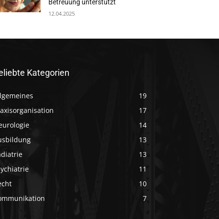
Betreuung unterstützt
12.04.2025
eliebte Kategorien
llgemeines
19
axisorganisation
17
eurologie
14
usbildung
13
diatrie
13
ychiatrie
11
echt
10
ommunikation
7