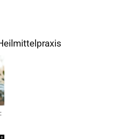
Heilmittelpraxis
:
0