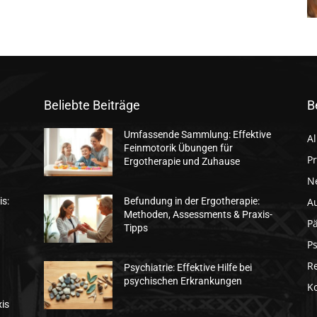
Beliebte Beiträge
B
Umfassende Sammlung: Effektive
A
Feinmotorik Übungen für
Pr
Ergotherapie und Zuhause
N
A
is:
Befundung in der Ergotherapie:
Methoden, Assessments & Praxis-
Pä
Tipps
Ps
R
Psychiatrie: Effektive Hilfe bei
psychischen Erkrankungen
K
xis