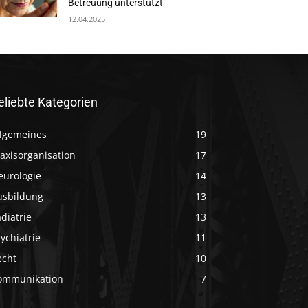
Betreuung unterstützt
12.04.2025
eliebte Kategorien
llgemeines
19
axisorganisation
17
eurologie
14
usbildung
13
diatrie
13
ychiatrie
11
echt
10
ommunikation
7