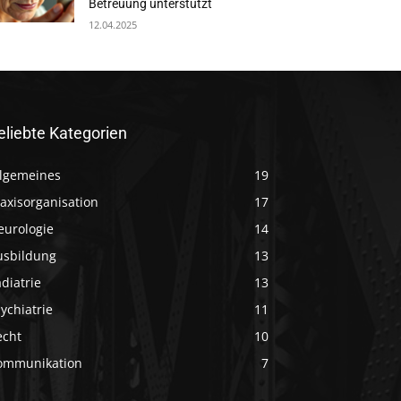
Betreuung unterstützt
12.04.2025
eliebte Kategorien
llgemeines
19
axisorganisation
17
eurologie
14
usbildung
13
diatrie
13
ychiatrie
11
echt
10
ommunikation
7