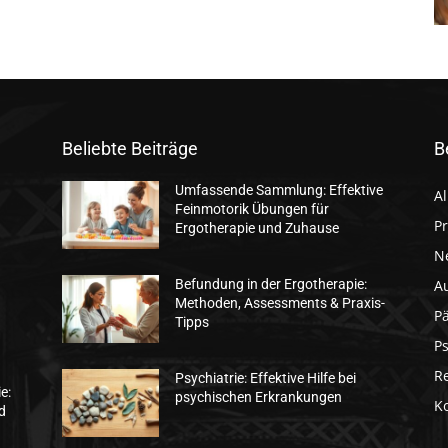
Beliebte Beiträge
B
Umfassende Sammlung: Effektive
A
Feinmotorik Übungen für
Pr
Ergotherapie und Zuhause
N
A
Befundung in der Ergotherapie:
Methoden, Assessments & Praxis-
Pä
Tipps
Ps
R
Psychiatrie: Effektive Hilfe bei
e:
psychischen Erkrankungen
K
d