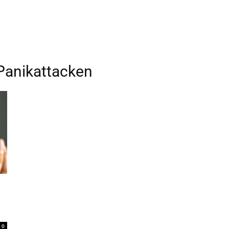
Panikattacken
0