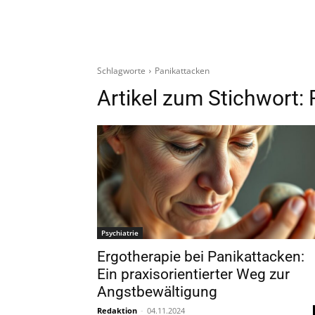
Schlagworte
Panikattacken
Artikel zum Stichwort:
Psychiatrie
Ergotherapie bei Panikattacken:
Ein praxisorientierter Weg zur
Angstbewältigung
Redaktion
-
04.11.2024