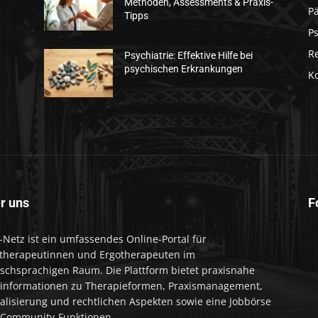
Methoden, Assessments & Praxis-
Pä
Tipps
n
Ps
R
Psychiatrie: Effektive Hilfe bei
psychischen Erkrankungen
K
r uns
F
-Netz ist ein umfassendes Online-Portal für
therapeutinnen und Ergotherapeuten im
schsprachigen Raum. Die Plattform bietet praxisnahe
informationen zu Therapieformen, Praxismanagement,
talisierung und rechtlichen Aspekten sowie eine Jobbörse
Community-Funktionen.