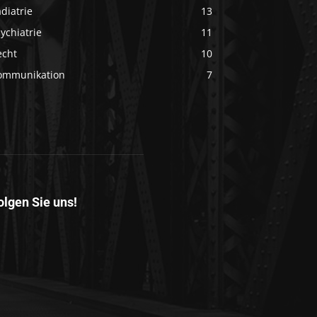
diatrie
13
ychiatrie
11
echt
10
ommunikation
7
olgen Sie uns!