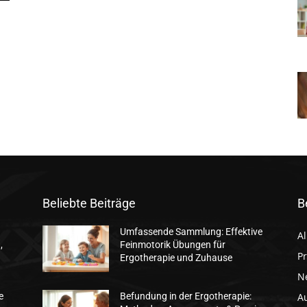
Beliebte Beiträge
B
Umfassende Sammlung: Effektive
A
,
Feinmotorik Übungen für
Pr
Ergotherapie und Zuhause
N
A
e
Befundung in der Ergotherapie: