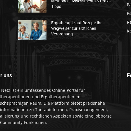
t
Methoden, Assessments & Praxis-
Pä
Tipps
Ps
R
Ergotherapie auf Rezept: Ihr
Wegweiser zur ärztlichen
K
Verordnung
r uns
F
-Netz ist ein umfassendes Online-Portal für
therapeutinnen und Ergotherapeuten im
schsprachigen Raum. Die Plattform bietet praxisnahe
informationen zu Therapieformen, Praxismanagement,
talisierung und rechtlichen Aspekten sowie eine Jobbörse
Community-Funktionen.