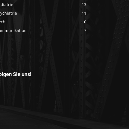
diatrie
13
ychiatrie
11
echt
10
ommunikation
7
olgen Sie uns!