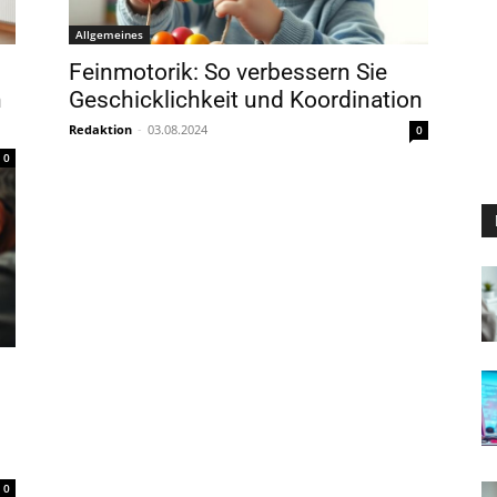
Allgemeines
Feinmotorik: So verbessern Sie
n
Geschicklichkeit und Koordination
Redaktion
-
03.08.2024
0
0
0