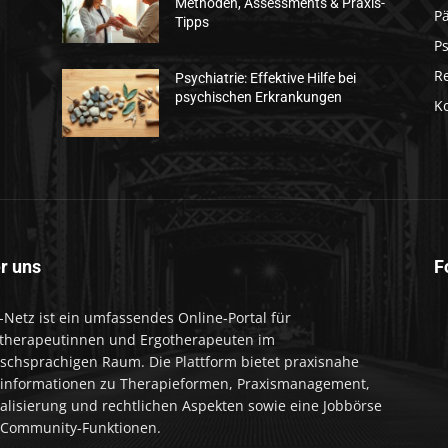
Methoden, Assessments & Praxis-
Pä
Tipps
Ps
R
Psychiatrie: Effektive Hilfe bei
psychischen Erkrankungen
K
r uns
F
-Netz ist ein umfassendes Online-Portal für
therapeutinnen und Ergotherapeuten im
schsprachigen Raum. Die Plattform bietet praxisnahe
informationen zu Therapieformen, Praxismanagement,
talisierung und rechtlichen Aspekten sowie eine Jobbörse
Community-Funktionen.