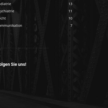
diatrie
13
ychiatrie
11
echt
10
ommunikation
7
olgen Sie uns!