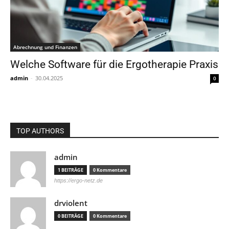
Abrechnung und Finanzen
Welche Software für die Ergotherapie Praxis
admin
-
30.04.2025
0
TOP AUTHORS
admin
1 BEITRÄGE
0 Kommentare
https://ergo-netz.de
drviolent
0 BEITRÄGE
0 Kommentare