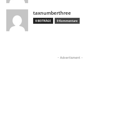
taxnumberthree
0 BEITRÄGE
0 Kommentare
- Advertisment -