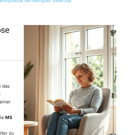
ensqualität bei Multipler Sklerose
ose
e das
t
einer
Die
MS
lter zu