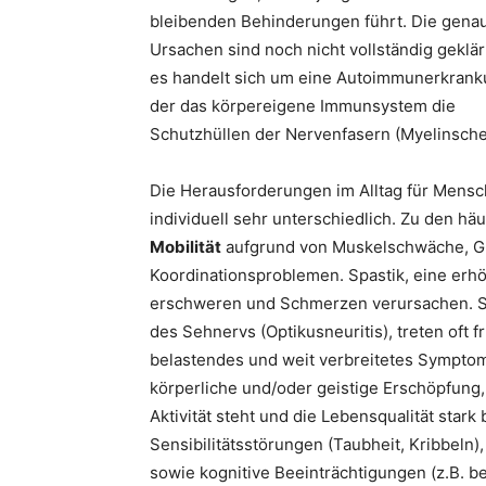
bleibenden Behinderungen führt. Die gena
Ursachen sind noch nicht vollständig geklär
es handelt sich um eine Autoimmunerkrank
der das körpereigene Immunsystem die
Schutzhüllen der Nervenfasern (Myelinsche
Die Herausforderungen im Alltag für Mens
individuell sehr unterschiedlich. Zu den h
Mobilität
aufgrund von Muskelschwäche, G
Koordinationsproblemen. Spastik, eine er
erschweren und Schmerzen verursachen. S
des Sehnervs (Optikusneuritis), treten oft f
belastendes und weit verbreitetes Symptom
körperliche und/oder geistige Erschöpfung
Aktivität steht und die Lebensqualität star
Sensibilitätsstörungen (Taubheit, Kribbel
sowie kognitive Beeinträchtigungen (z.B. b