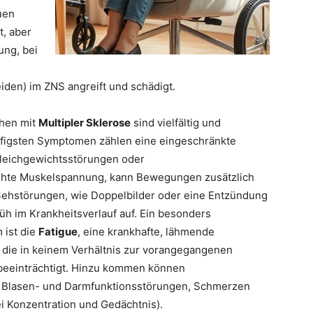
uen
t, aber
ung, bei
iden) im ZNS angreift und schädigt.
chen mit
Multipler Sklerose
sind vielfältig und
äufigsten Symptomen zählen eine eingeschränkte
leichgewichtsstörungen oder
höhte Muskelspannung, kann Bewegungen zusätzlich
ehstörungen, wie Doppelbilder oder eine Entzündung
rüh im Krankheitsverlauf auf. Ein besonders
 ist die
Fatigue
, eine krankhafte, lähmende
, die in keinem Verhältnis zur vorangegangenen
k beeinträchtigt. Hinzu kommen können
n), Blasen- und Darmfunktionsstörungen, Schmerzen
ei Konzentration und Gedächtnis).