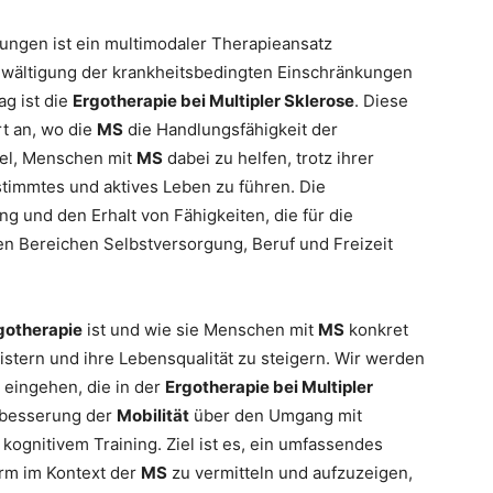
ngen ist ein multimodaler Therapieansatz
Bewältigung der krankheitsbedingten Einschränkungen
g ist die
Ergotherapie bei Multipler Sklerose
. Diese
rt an, wo die
MS
die Handlungsfähigkeit der
Ziel, Menschen mit
MS
dabei zu helfen, trotz ihrer
stimmtes und aktives Leben zu führen. Die
g und den Erhalt von Fähigkeiten, die für die
en Bereichen Selbstversorgung, Beruf und Freizeit
gotherapie
ist und wie sie Menschen mit
MS
konkret
eistern und ihre Lebensqualität zu steigern. Wir werden
 eingehen, die in der
Ergotherapie bei Multipler
rbesserung der
Mobilität
über den Umgang mit
kognitivem Training. Ziel ist es, ein umfassendes
orm im Kontext der
MS
zu vermitteln und aufzuzeigen,