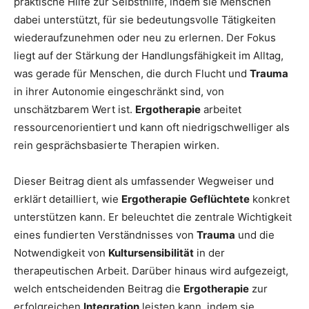
praktische Hilfe zur Selbsthilfe, indem sie Menschen
dabei unterstützt, für sie bedeutungsvolle Tätigkeiten
wiederaufzunehmen oder neu zu erlernen. Der Fokus
liegt auf der Stärkung der Handlungsfähigkeit im Alltag,
was gerade für Menschen, die durch Flucht und
Trauma
in ihrer Autonomie eingeschränkt sind, von
unschätzbarem Wert ist.
Ergotherapie
arbeitet
ressourcenorientiert und kann oft niedrigschwelliger als
rein gesprächsbasierte Therapien wirken.
Dieser Beitrag dient als umfassender Wegweiser und
erklärt detailliert, wie
Ergotherapie
Geflüchtete
konkret
unterstützen kann. Er beleuchtet die zentrale Wichtigkeit
eines fundierten Verständnisses von
Trauma
und die
Notwendigkeit von
Kultursensibilität
in der
therapeutischen Arbeit. Darüber hinaus wird aufgezeigt,
welch entscheidenden Beitrag die
Ergotherapie
zur
erfolgreichen
Integration
leisten kann, indem sie