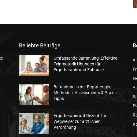
Beliebte Beiträge
B
ie
Umfassende Sammlung: Effektive
A
Feinmotorik Übungen für
Pr
Ergotherapie und Zuhause
N
A
Befundung in der Ergotherapie:
Methoden, Assessments & Praxis-
Pä
Tipps
Ps
R
Ergotherapie auf Rezept: Ihr
Wegweiser zur ärztlichen
K
d
Verordnung