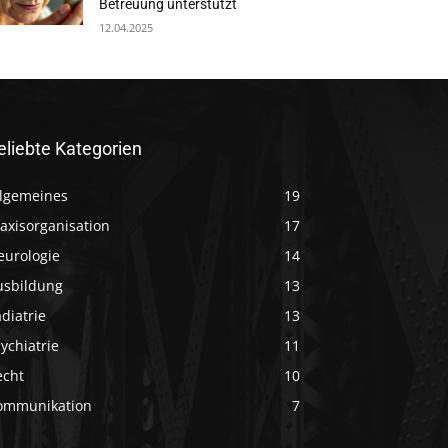
Betreuung unterstützt
12.04.2025
eliebte Kategorien
llgemeines
19
axisorganisation
17
eurologie
14
usbildung
13
diatrie
13
ychiatrie
11
echt
10
ommunikation
7