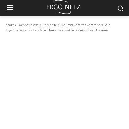
Start
Fachbereiche
Pädiatrie
Neurodiversität verstehen: Wie
Ergotherapie und andere Therapieansätze unterstützen können