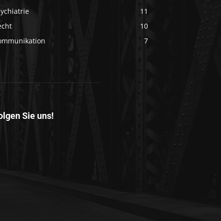
ychiatrie
11
echt
10
ommunikation
7
olgen Sie uns!