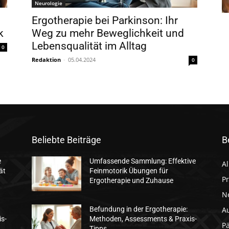
Neurologie
Ergotherapie bei Parkinson: Ihr
k
Weg zu mehr Beweglichkeit und
Lebensqualität im Alltag
0
Redaktion
-
05.04.2024
0
Beliebte Beiträge
B
e
Umfassende Sammlung: Effektive
A
ät
Feinmotorik Übungen für
Pr
Ergotherapie und Zuhause
N
A
Befundung in der Ergotherapie:
s-
Methoden, Assessments & Praxis-
Pä
Tipps