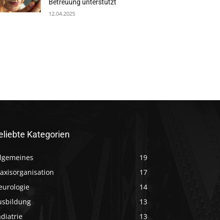
Betreuung unterstützt
12.04.2025
eliebte Kategorien
llgemeines
19
axisorganisation
17
eurologie
14
usbildung
13
diatrie
13