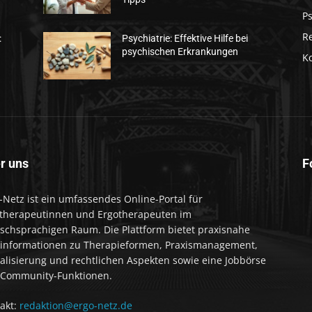
Ps
R
:
Psychiatrie: Effektive Hilfe bei
psychischen Erkrankungen
K
r uns
F
-Netz ist ein umfassendes Online-Portal für
therapeutinnen und Ergotherapeuten im
schsprachigen Raum. Die Plattform bietet praxisnahe
informationen zu Therapieformen, Praxismanagement,
talisierung und rechtlichen Aspekten sowie eine Jobbörse
Community-Funktionen.
akt:
redaktion@ergo-netz.de