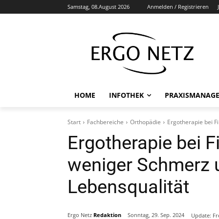
Samstag, 08.August 2026
Anmelden / Registrieren
HOME
INFOTHEK
PRAXISMANAG
Start
Fachbereiche
Orthopädie
Ergotherapie bei F
Ergotherapie bei F
weniger Schmerz 
Lebensqualität
Ergo Netz
Redaktion
Sonntag, 29. Sep. 2024
Update:
Fr