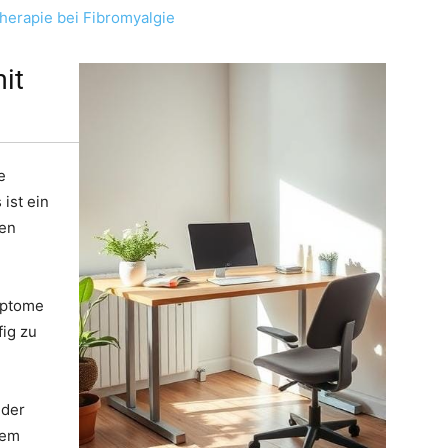
therapie bei Fibromyalgie
mit
e
ist ein
hen
mptome
fig zu
 der
rem