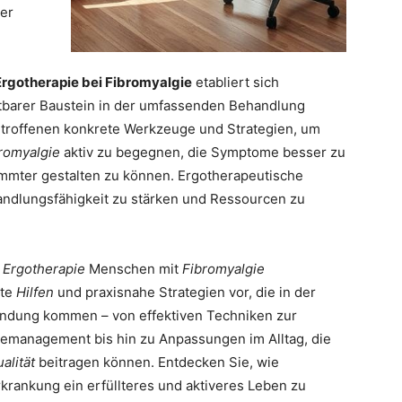
rer
Ergotherapie bei Fibromyalgie
etabliert sich
tbarer Baustein in der umfassenden Behandlung
etroffenen konkrete Werkzeuge und Strategien, um
romyalgie
aktiv zu begegnen, die Symptome besser zu
mmter gestalten zu können. Ergotherapeutische
 Handlungsfähigkeit zu stärken und Ressourcen zu
e
Ergotherapie
Menschen mit
Fibromyalgie
ete
Hilfen
und praxisnahe Strategien vor, die in der
ndung kommen – von effektiven Techniken zur
iemanagement bis hin zu Anpassungen im Alltag, die
alität
beitragen können. Entdecken Sie, wie
rkrankung ein erfüllteres und aktiveres Leben zu