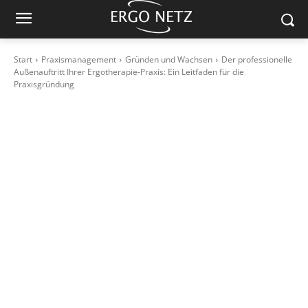
Start
Praxismanagement
Gründen und Wachsen
Der professionelle
Außenauftritt Ihrer Ergotherapie-Praxis: Ein Leitfaden für die
Praxisgründung